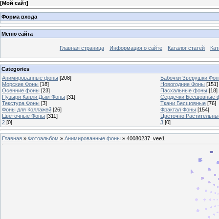
[
Мой сайт
]
Форма входа
Меню сайта
Главная страница
Информация о сайте
Каталог статей
Кат
Categories
Анимированные фоны
[208]
Бабочки Зверушки Фо
Морские Фоны
[18]
Новогодние Фоны
[151]
Осенние фоны
[23]
Пасхальные фоны
[18]
Пузыри Капли Дым Фоны
[31]
Сердечки Бесшовные 
Текстура Фоны
[3]
Ткани Бесшовные
[76]
Фоны для Коллажей
[26]
Фрактал Фоны
[154]
Цветочные Фоны
[311]
Цветочно Растительн
2
[0]
3
[0]
Главная
»
Фотоальбом
»
Анимированные фоны
» 40080237_vee1