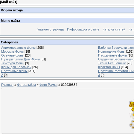
[
Мой сайт
]
Форма входа
Меню сайта
Главная страница
Информация о сайте
Каталог статей
Кат
Categories
Анимированные фоны
[208]
Бабочки Зверушки Фо
Морские Фоны
[18]
Новогодние Фоны
[151]
Осенние фоны
[23]
Пасхальные фоны
[18]
Пузыри Капли Дым Фоны
[31]
Сердечки Бесшовные 
Текстура Фоны
[3]
Ткани Бесшовные
[76]
Фоны для Коллажей
[26]
Фрактал Фоны
[154]
Цветочные Фоны
[311]
Цветочно Растительн
2
[0]
3
[0]
Главная
»
Фотоальбом
»
Фото Рамки
» 022939834