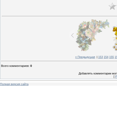
« Предыдущая
|
153
154
155
1
Всего комментариев
:
0
Добавлять комментарии могу
[
Р
Полная версия сайта