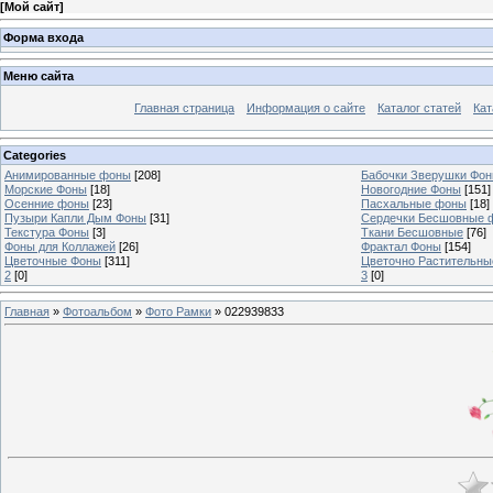
[
Мой сайт
]
Форма входа
Меню сайта
Главная страница
Информация о сайте
Каталог статей
Кат
Categories
Анимированные фоны
[208]
Бабочки Зверушки Фо
Морские Фоны
[18]
Новогодние Фоны
[151]
Осенние фоны
[23]
Пасхальные фоны
[18]
Пузыри Капли Дым Фоны
[31]
Сердечки Бесшовные 
Текстура Фоны
[3]
Ткани Бесшовные
[76]
Фоны для Коллажей
[26]
Фрактал Фоны
[154]
Цветочные Фоны
[311]
Цветочно Растительн
2
[0]
3
[0]
Главная
»
Фотоальбом
»
Фото Рамки
» 022939833