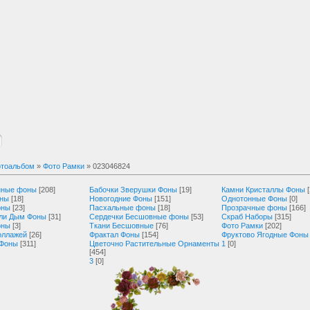
тоальбом
»
Фото Рамки
» 023046824
нные фоны
[208]
Бабочки Зверушки Фоны
[19]
Камни Кристаллы Фоны
оны
[18]
Новогодние Фоны
[151]
Однотонные Фоны
[0]
оны
[23]
Пасхальные фоны
[18]
Прозрачные фоны
[166]
ли Дым Фоны
[31]
Сердечки Бесшовные фоны
[53]
Скраб Наборы
[315]
оны
[3]
Ткани Бесшовные
[76]
Фото Рамки
[202]
оллажей
[26]
Фрактал Фоны
[154]
Фруктово Ягодные Фоны
 Фоны
[311]
Цветочно Растительные Орнаменты
1
[0]
[454]
3
[0]