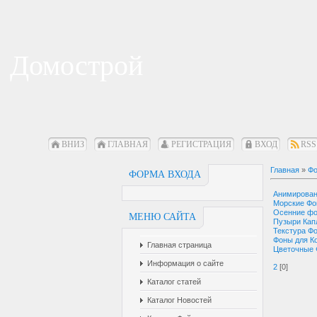
Домострой
ВНИЗ
ГЛАВНАЯ
РЕГИСТРАЦИЯ
ВХОД
RSS
Главная
»
Фо
ФОРМА ВХОДА
Анимирова
Морские Ф
Осенние ф
МЕНЮ САЙТА
Пузыри Кап
Текстура Ф
Фоны для К
Главная страница
Цветочные
Информация о сайте
2
[0]
Каталог статей
Каталог Новостей