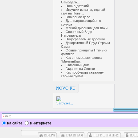
Самодель...
Пончо детский
Игрушки из ваты, сделай
сам на Новы...
Гончарное дело
Душ нагревающийся от
солнца
Мягкий Диванчик для Дачи
Солнечный Водо
Нагреватель
Подогреваемые дорожки
Декоративный Пруд Строим
Сами
Общие принципы Птичьих
домиков
Как с помощью насоса
"Малыш&qu...
Саманный дом
Гадания на Святки
Как пробурить скважину
своими рукам...
NOVO.RU
Загрузка...
на сайте
в интернете
ВВЕРХ
ГЛАВНАЯ
РЕГИСТРАЦИЯ
ВХО