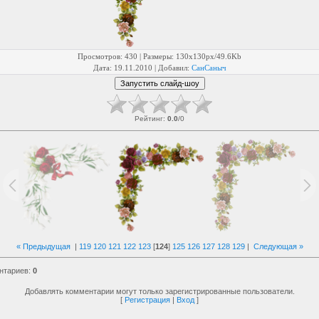
Просмотров
: 430 |
Размеры
: 130x130px/49.6Kb
Дата
: 19.11.2010 |
Добавил
:
СанСаныч
Рейтинг
:
0.0
/
0
« Предыдущая
|
119
120
121
122
123
[
124
]
125
126
127
128
129
|
Следующая »
нтариев
:
0
Добавлять комментарии могут только зарегистрированные пользователи.
[
Регистрация
|
Вход
]