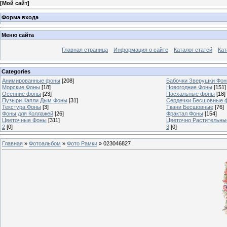
[
Мой сайт
]
Форма входа
Меню сайта
Главная страница
Информация о сайте
Каталог статей
Кат
Categories
Анимированные фоны
[208]
Бабочки Зверушки Фо
Морские Фоны
[18]
Новогодние Фоны
[151]
Осенние фоны
[23]
Пасхальные фоны
[18]
Пузыри Капли Дым Фоны
[31]
Сердечки Бесшовные 
Текстура Фоны
[3]
Ткани Бесшовные
[76]
Фоны для Коллажей
[26]
Фрактал Фоны
[154]
Цветочные Фоны
[311]
Цветочно Растительн
2
[0]
3
[0]
Главная
»
Фотоальбом
»
Фото Рамки
» 023046827