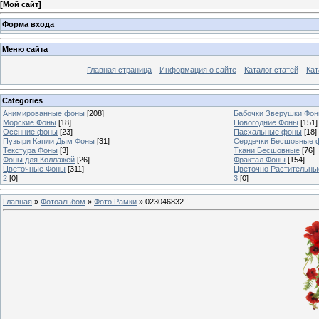
[
Мой сайт
]
Форма входа
Меню сайта
Главная страница
Информация о сайте
Каталог статей
Кат
Categories
Анимированные фоны
[208]
Бабочки Зверушки Фо
Морские Фоны
[18]
Новогодние Фоны
[151]
Осенние фоны
[23]
Пасхальные фоны
[18]
Пузыри Капли Дым Фоны
[31]
Сердечки Бесшовные 
Текстура Фоны
[3]
Ткани Бесшовные
[76]
Фоны для Коллажей
[26]
Фрактал Фоны
[154]
Цветочные Фоны
[311]
Цветочно Растительн
2
[0]
3
[0]
Главная
»
Фотоальбом
»
Фото Рамки
» 023046832