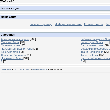
[
Мой сайт
]
Форма входа
Меню сайта
Главная страница
Информация о сайте
Каталог статей
Кат
Categories
Анимированные фоны
[208]
Бабочки Зверушки Фо
Морские Фоны
[18]
Новогодние Фоны
[151]
Осенние фоны
[23]
Пасхальные фоны
[18]
Пузыри Капли Дым Фоны
[31]
Сердечки Бесшовные 
Текстура Фоны
[3]
Ткани Бесшовные
[76]
Фоны для Коллажей
[26]
Фрактал Фоны
[154]
Цветочные Фоны
[311]
Цветочно Растительн
2
[0]
3
[0]
Главная
»
Фотоальбом
»
Фото Рамки
» 023046843