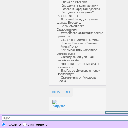
Свеча со стеклом
Как сделать коня качалку
Платье и кардиган детское
Как сделать Ловушки?
Разные. Фото С...
Детская Площадка Домик
Шалаш Беседк...
Бетономешалка
Самодельная
Устройство автоматического
проветри...
Сказочная Зимняя кружка
Качели-Висячие Скамья
Мини Печки
Как вырастить кофейное
дерево дома
Самодельная уличная
печь+камин Черт...
Что сделать Чтобы ёлка не
осыпалась...
БиоГумус Дождевые черви.
Производст...
Скворечник от Михаила
Шолка
NOVO.RU
Загрузка...
на сайте
в интернете