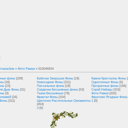
тоальбом
»
Фото Рамки
» 023046834
нные фоны
[208]
Бабочки Зверушки Фоны
[19]
Камни Кристаллы Фоны
оны
[18]
Новогодние Фоны
[151]
Однотонные Фоны
[0]
оны
[23]
Пасхальные фоны
[18]
Прозрачные фоны
[166]
ли Дым Фоны
[31]
Сердечки Бесшовные фоны
[53]
Скраб Наборы
[315]
оны
[3]
Ткани Бесшовные
[76]
Фото Рамки
[202]
оллажей
[26]
Фрактал Фоны
[154]
Фруктово Ягодные Фоны
 Фоны
[311]
Цветочно Растительные Орнаменты
1
[0]
[454]
3
[0]