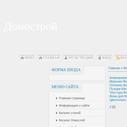
Домострой
ВНИЗ
ГЛАВНАЯ
РЕГИСТРАЦИЯ
ВХОД
RSS
Главная
»
Фо
ФОРМА ВХОДА
Анимирова
Морские Ф
Осенние ф
МЕНЮ САЙТА
Пузыри Кап
Текстура Ф
Фоны для К
Главная страница
Цветочные
Информация о сайте
2
[0]
Каталог статей
Каталог Новостей