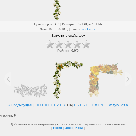
Просмотров
: 393 |
Размеры
: 98x130px/31.0Kb
Дата
: 19.11.2010 |
Добавил
:
СанСаныч
Рейтинг
:
0.0
/
0
« Предыдущая
|
109
110
111
112
113
[
114
]
115
116
117
118
119
|
Следующая »
нтариев
:
0
Добавлять комментарии могут только зарегистрированные пользователи.
[
Регистрация
|
Вход
]