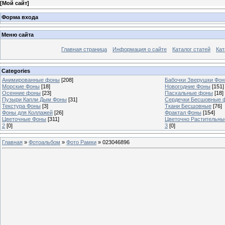
[
Мой сайт
]
Форма входа
Меню сайта
Главная страница
Информация о сайте
Каталог статей
Кат
Categories
Анимированные фоны
[208]
Бабочки Зверушки Фо
Морские Фоны
[18]
Новогодние Фоны
[151]
Осенние фоны
[23]
Пасхальные фоны
[18]
Пузыри Капли Дым Фоны
[31]
Сердечки Бесшовные 
Текстура Фоны
[3]
Ткани Бесшовные
[76]
Фоны для Коллажей
[26]
Фрактал Фоны
[154]
Цветочные Фоны
[311]
Цветочно Растительн
2
[0]
3
[0]
Главная
»
Фотоальбом
»
Фото Рамки
» 023046896