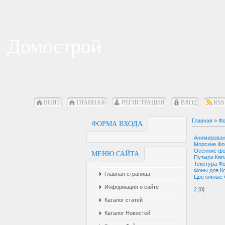
Домострой
ВНИЗ
ГЛАВНАЯ
РЕГИСТРАЦИЯ
ВХОД
RSS
Главная
»
Фо
ФОРМА ВХОДА
Анимирова
Морские Ф
Осенние ф
МЕНЮ САЙТА
Пузыри Кап
Текстура Ф
Фоны для К
Главная страница
Цветочные
Информация о сайте
2
[0]
Каталог статей
Каталог Новостей