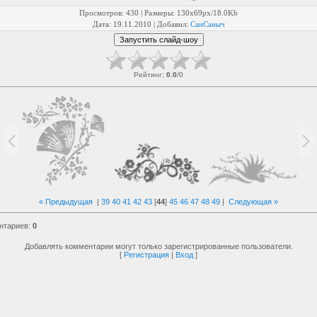
Просмотров
: 430 |
Размеры
: 130x69px/18.0Kb
Дата
: 19.11.2010 |
Добавил
:
СанСаныч
Рейтинг
:
0.0
/
0
« Предыдущая
|
39
40
41
42
43
[
44
]
45
46
47
48
49
|
Следующая »
нтариев
:
0
Добавлять комментарии могут только зарегистрированные пользователи.
[
Регистрация
|
Вход
]