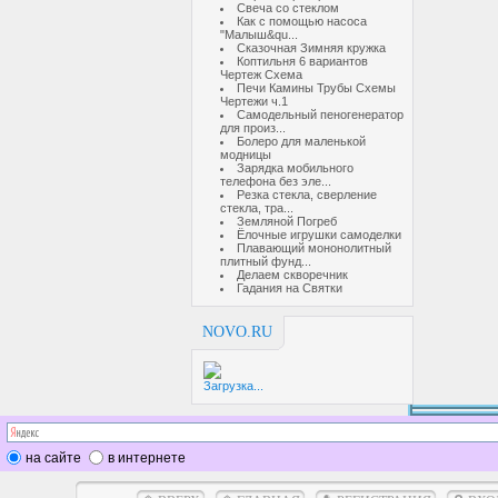
Свеча со стеклом
Как с помощью насоса
"Малыш&qu...
Сказочная Зимняя кружка
Коптильня 6 вариантов
Чертеж Схема
Печи Камины Трубы Схемы
Чертежи ч.1
Самодельный пеногенератор
для произ...
Болеро для маленькой
модницы
Зарядка мобильного
телефона без эле...
Резка стекла, сверление
стекла, тра...
Земляной Погреб
Ёлочные игрушки самоделки
Плавающий мононолитный
плитный фунд...
Делаем скворечник
Гадания на Святки
NOVO.RU
Загрузка...
на сайте
в интернете