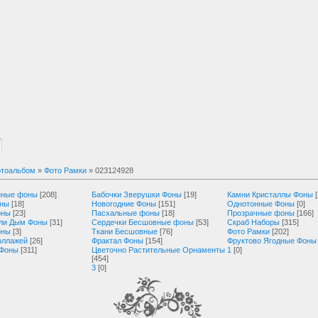
тоальбом
»
Фото Рамки
» 023124928
нные фоны
[208]
Бабочки Зверушки Фоны
[19]
Камни Кристаллы Фоны
оны
[18]
Новогодние Фоны
[151]
Однотонные Фоны
[0]
оны
[23]
Пасхальные фоны
[18]
Прозрачные фоны
[166]
ли Дым Фоны
[31]
Сердечки Бесшовные фоны
[53]
Скраб Наборы
[315]
оны
[3]
Ткани Бесшовные
[76]
Фото Рамки
[202]
оллажей
[26]
Фрактал Фоны
[154]
Фруктово Ягодные Фоны
 Фоны
[311]
Цветочно Растительные Орнаменты
1
[0]
[454]
3
[0]