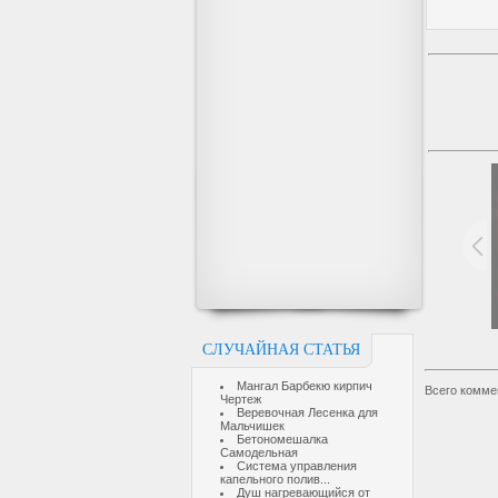
СЛУЧАЙНАЯ СТАТЬЯ
Мангал Барбекю кирпич
Всего комме
Чертеж
Веревочная Лесенка для
Мальчишек
Бетономешалка
Самодельная
Система управления
капельного полив...
Душ нагревающийся от