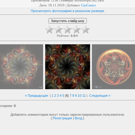
Просмотров
: 1136 |
Размеры
: 800x800px/382.0Kb
Дата
: 18.11.2010 |
Добавил
:
СанСаныч
Просмотреть фотографию в реальном размере
Рейтинг
:
0.0
/
0
« Предыдущая
|
1
2
3
4
5
[
6
]
7
8
9
10
11
|
Следующая »
нтариев
:
0
Добавлять комментарии могут только зарегистрированные пользователи.
[
Регистрация
|
Вход
]