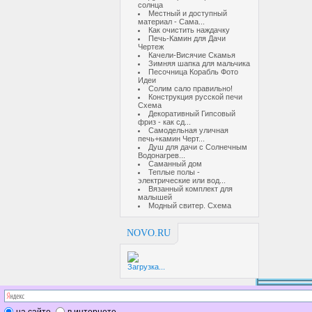
солнца
Местный и доступный
материал - Сама...
Как очистить наждачку
Печь-Камин для Дачи
Чертеж
Качели-Висячие Скамья
Зимняя шапка для мальчика
Песочница Корабль Фото
Идеи
Солим сало правильно!
Конструкция русской печи
Схема
Декоративный Гипсовый
фриз - как сд...
Самодельная уличная
печь+камин Черт...
Душ для дачи с Солнечным
Водонагрев...
Саманный дом
Теплые полы -
электрические или вод...
Вязанный комплект для
малышей
Модный свитер. Схема
NOVO.RU
Загрузка...
на сайте
в интернете