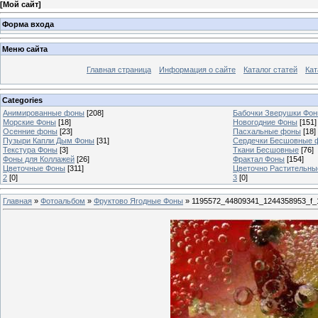
[
Мой сайт
]
Форма входа
Меню сайта
Главная страница
Информация о сайте
Каталог статей
Кат
Categories
Анимированные фоны
[208]
Бабочки Зверушки Фо
Морские Фоны
[18]
Новогодние Фоны
[151]
Осенние фоны
[23]
Пасхальные фоны
[18]
Пузыри Капли Дым Фоны
[31]
Сердечки Бесшовные 
Текстура Фоны
[3]
Ткани Бесшовные
[76]
Фоны для Коллажей
[26]
Фрактал Фоны
[154]
Цветочные Фоны
[311]
Цветочно Растительн
2
[0]
3
[0]
Главная
»
Фотоальбом
»
Фруктово Ягодные Фоны
» 1195572_44809341_1244358953_f_