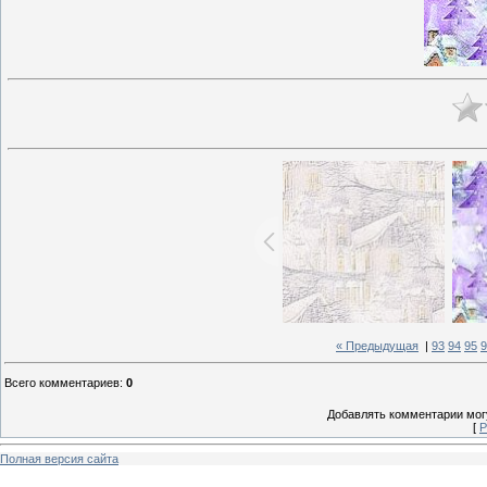
« Предыдущая
|
93
94
95
9
Всего комментариев
:
0
Добавлять комментарии могу
[
Р
Полная версия сайта