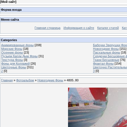
[
Мой сайт
]
Форма входа
Меню сайта
Главная страница
Информация о сайте
Каталог статей
Кат
Categories
Анимированные фоны
[208]
Бабочки Зверушки Фо
Морские Фоны
[18]
Новогодние Фоны
[151]
Осенние фоны
[23]
Пасхальные фоны
[18]
Пузыри Капли Дым Фоны
[31]
Сердечки Бесшовные 
Текстура Фоны
[3]
Ткани Бесшовные
[76]
Фоны для Коллажей
[26]
Фрактал Фоны
[154]
Цветочные Фоны
[311]
Цветочно Растительн
2
[0]
3
[0]
Главная
»
Фотоальбом
»
Новогодние Фоны
» 4805..80