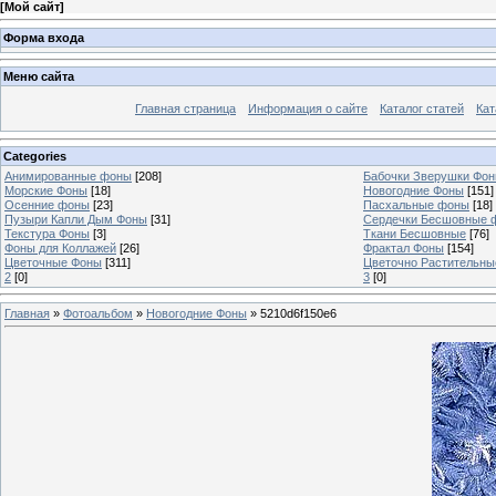
[
Мой сайт
]
Форма входа
Меню сайта
Главная страница
Информация о сайте
Каталог статей
Кат
Categories
Анимированные фоны
[208]
Бабочки Зверушки Фо
Морские Фоны
[18]
Новогодние Фоны
[151]
Осенние фоны
[23]
Пасхальные фоны
[18]
Пузыри Капли Дым Фоны
[31]
Сердечки Бесшовные 
Текстура Фоны
[3]
Ткани Бесшовные
[76]
Фоны для Коллажей
[26]
Фрактал Фоны
[154]
Цветочные Фоны
[311]
Цветочно Растительн
2
[0]
3
[0]
Главная
»
Фотоальбом
»
Новогодние Фоны
» 5210d6f150e6