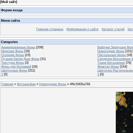
[
Мой сайт
]
Форма входа
Меню сайта
Главная страница
Информация о сайте
Каталог статей
Кат
Categories
Анимированные фоны
[208]
Бабочки Зверушки Фо
Морские Фоны
[18]
Новогодние Фоны
[151]
Осенние фоны
[23]
Пасхальные фоны
[18]
Пузыри Капли Дым Фоны
[31]
Сердечки Бесшовные 
Текстура Фоны
[3]
Ткани Бесшовные
[76]
Фоны для Коллажей
[26]
Фрактал Фоны
[154]
Цветочные Фоны
[311]
Цветочно Растительн
2
[0]
3
[0]
Главная
»
Фотоальбом
»
Новогодние Фоны
» 4f6c5905a766