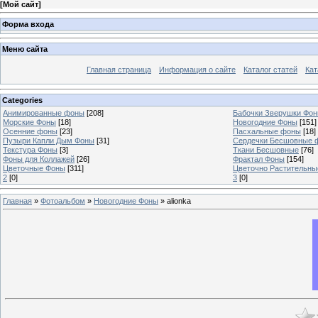
[
Мой сайт
]
Форма входа
Меню сайта
Главная страница
Информация о сайте
Каталог статей
Кат
Categories
Анимированные фоны
[208]
Бабочки Зверушки Фо
Морские Фоны
[18]
Новогодние Фоны
[151]
Осенние фоны
[23]
Пасхальные фоны
[18]
Пузыри Капли Дым Фоны
[31]
Сердечки Бесшовные 
Текстура Фоны
[3]
Ткани Бесшовные
[76]
Фоны для Коллажей
[26]
Фрактал Фоны
[154]
Цветочные Фоны
[311]
Цветочно Растительн
2
[0]
3
[0]
Главная
»
Фотоальбом
»
Новогодние Фоны
» alionka