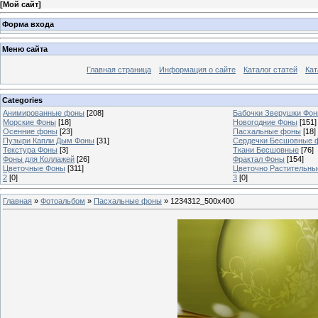
[
Мой сайт
]
Форма входа
Меню сайта
Главная страница
Информация о сайте
Каталог статей
Кат
Categories
Анимированные фоны
[208]
Бабочки Зверушки Фо
Морские Фоны
[18]
Новогодние Фоны
[151]
Осенние фоны
[23]
Пасхальные фоны
[18]
Пузыри Капли Дым Фоны
[31]
Сердечки Бесшовные 
Текстура Фоны
[3]
Ткани Бесшовные
[76]
Фоны для Коллажей
[26]
Фрактал Фоны
[154]
Цветочные Фоны
[311]
Цветочно Растительн
2
[0]
3
[0]
Главная
»
Фотоальбом
»
Пасхальные фоны
» 1234312_500x400