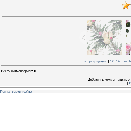
« Предыдущая
|
145
146
147
1
Всего комментариев
:
0
Добавлять комментарии могу
[
Р
Полная версия сайта