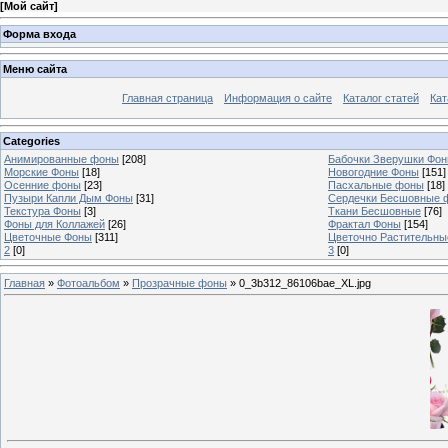
[
Мой сайт
]
Форма входа
Меню сайта
Главная страница
Информация о сайте
Каталог статей
Кат
Categories
Анимированные фоны
[208]
Бабочки Зверушки Фо
Морские Фоны
[18]
Новогодние Фоны
[151]
Осенние фоны
[23]
Пасхальные фоны
[18]
Пузыри Капли Дым Фоны
[31]
Сердечки Бесшовные 
Текстура Фоны
[3]
Ткани Бесшовные
[76]
Фоны для Коллажей
[26]
Фрактал Фоны
[154]
Цветочные Фоны
[311]
Цветочно Растительн
2
[0]
3
[0]
Главная
»
Фотоальбом
»
Прозрачные фоны
» 0_3b312_86106bae_XL.jpg