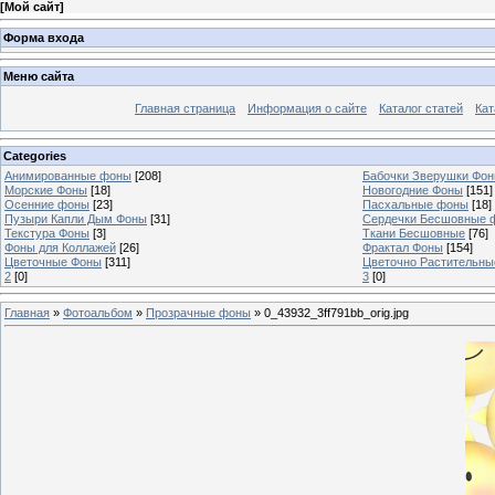
[
Мой сайт
]
Форма входа
Меню сайта
Главная страница
Информация о сайте
Каталог статей
Кат
Categories
Анимированные фоны
[208]
Бабочки Зверушки Фо
Морские Фоны
[18]
Новогодние Фоны
[151]
Осенние фоны
[23]
Пасхальные фоны
[18]
Пузыри Капли Дым Фоны
[31]
Сердечки Бесшовные 
Текстура Фоны
[3]
Ткани Бесшовные
[76]
Фоны для Коллажей
[26]
Фрактал Фоны
[154]
Цветочные Фоны
[311]
Цветочно Растительн
2
[0]
3
[0]
Главная
»
Фотоальбом
»
Прозрачные фоны
» 0_43932_3ff791bb_orig.jpg