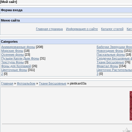
[
Мой сайт
]
Форма входа
Меню сайта
Главная страница
Информация о сайте
Каталог статей
Кат
Categories
Анимированные фоны
[208]
Бабочки Зверушки Фо
Морские Фоны
[18]
Новогодние Фоны
[151]
Осенние фоны
[23]
Пасхальные фоны
[18]
Пузыри Капли Дым Фоны
[31]
Сердечки Бесшовные 
Текстура Фоны
[3]
Ткани Бесшовные
[76]
Фоны для Коллажей
[26]
Фрактал Фоны
[154]
Цветочные Фоны
[311]
Цветочно Растительн
2
[0]
3
[0]
Главная
»
Фотоальбом
»
Ткани Бесшовные
» plettkan03a