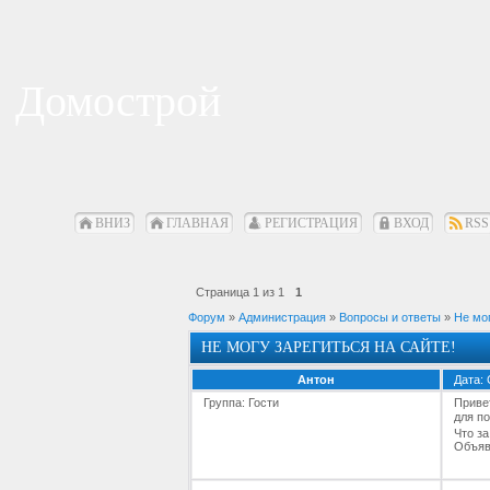
Домострой
ВНИЗ
ГЛАВНАЯ
РЕГИСТРАЦИЯ
ВХОД
RSS
Страница
1
из
1
1
Форум
»
Администрация
»
Вопросы и ответы
»
Не мог
НЕ МОГУ ЗАРЕГИТЬСЯ НА САЙТЕ!
Антон
Дата: 
Группа: Гости
Приве
для по
Что з
Объяв