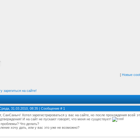
[
Новые соо
у зарегиться на сайте!
Среда, 31.03.2010, 08:35 | Сообщение #
1
т, СанСаныч! Хотел зарегистрироваться у вас на сайте, но после прохождения всей э
дтверждения! И на сайт не пускают говорят, что меня не существует!
а проблемы? Что делать?
ление хочу дать, или у вас это уже не возможно?