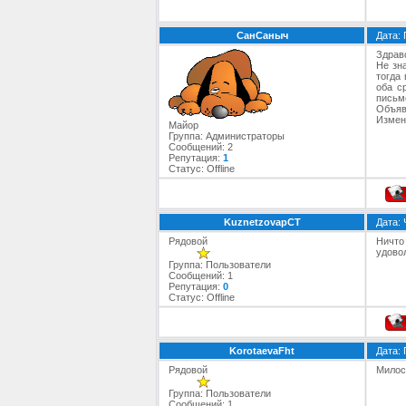
СанСаныч
Дата: 
Здрав
Не зн
тогда
оба с
письм
Объяв
Изменя
Майор
Группа: Администраторы
Сообщений:
2
Репутация:
1
Статус:
Offline
KuznetzovapCT
Дата: 
Рядовой
Ничто
удовол
Группа: Пользователи
Сообщений:
1
Репутация:
0
Статус:
Offline
KorotaevaFht
Дата: 
Рядовой
Милос
Группа: Пользователи
Сообщений:
1