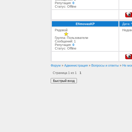
Репутация:
0
Статус:
Offline
EfimovasKP
Дата: 
Рядовой
Недов
Группа: Пользователи
Сообщений:
1
Репутация:
0
Статус:
Offline
Форум
»
Администрация
»
Вопросы и ответы
»
Не мог
Страница
1
из
1
1