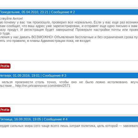
Понедельник, 05.04.2010, 23:21 | Сообщение #
2
ствуйте Антон!
аю почему у вас так произошло, проверил все нормально. Если у вас еще раз возникн
 вам сообщат, что ваш адрес уже зарегистрирован, и отправят еще одно письмо к вам
разу придут. И регистрация будет завершена! Проверьте настройки почты или про
о туда.
ления у нас давать ВОЗМОЖНО! Объявления бесплатные и без ограничения срока пу
ть это правило, в планы Администрации пока, не входит.
Четверг, 01.09.2016, 19:01 | Сообщение #
3
 нельзя произнести столь точно, чтобы оно не было ложно истолковано. жгуч
ьствие... http://nn.privatnnover.com/intim/2571
Пятница, 16.09.2016, 19:05 | Сообщение #
4
ердие сильных мира сего чаще всего лишь хитрая политика, цель которой — завоева