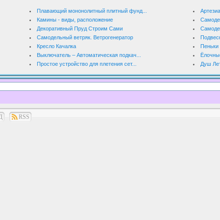
Плавающий мононолитный плитный фунд...
Артезиа
Камины - виды, расположение
Самоде
Декоративный Пруд Строим Сами
Самоде
Самодельный ветряк. Ветрогенератор
Подвесн
Кресло Качалка
Пеньки 
Выключатель – Автоматическая подкач...
Ёлочные
Простое устройство для плетения сет...
Душ Ле
Д
RSS