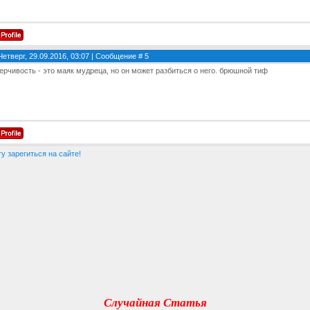
Четверг, 29.09.2016, 03:07 | Сообщение #
5
ерчивость - это маяк мудреца, но он может разбиться о него. брюшной тиф
у зарегиться на сайте!
Случайная Статья