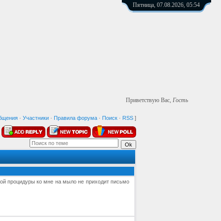
Пятница, 07.08.2026, 05:54
Приветствую Вас
,
Гость
бщения
·
Участники
·
Правила форума
·
Поиск
·
RSS
]
той процидуры ко мне на мыло не приходит письмо