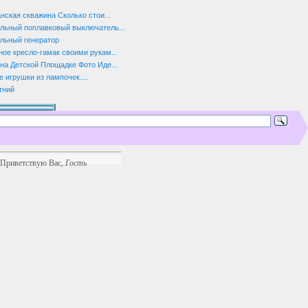
нская скважина Сколько стои...
льный поплавковый выключатель...
льный генератор
ое кресло-гамак своими рукам...
на Детской Площадке Фото Иде...
 игрушки из лампочек....
тний
Приветствую Вас
,
Гость