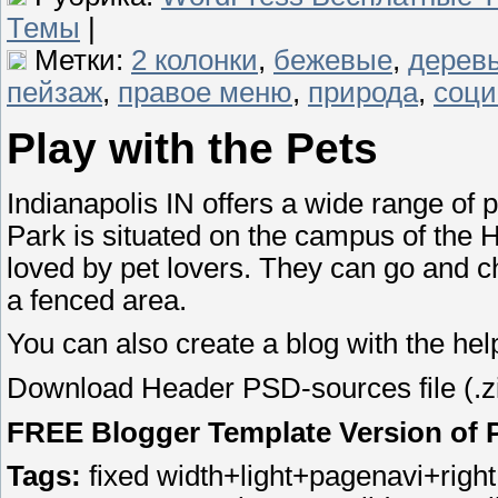
Темы
|
Метки:
2 колонки
,
бежевые
,
дерев
пейзаж
,
правое меню
,
природа
,
соци
Play with the Pets
Indianapolis IN offers a wide range of pe
Park is situated on the campus of the H
loved by pet lovers. They can go and chi
a fenced area.
You can also create a blog with the hel
Download Header PSD-sources file (.zi
FREE Blogger Template Version of P
Tags:
fixed width+light+pagenavi+righ