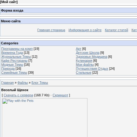
[
Мой сайт
]
Форма входа
Меню сайта
Главная страница
Информация о сайте
Каталог статей
Кат
Categories
Программы на комп
[19]
Арт
[6]
Времена Года
[13]
Детские Школа
[9]
Журнальные Темы
[12]
Здоровье Медицина
[6]
Кафе Рестораны
[7]
Кулинария
[6]
Модные Темы
[16]
Мои файлы
[4]
Природа
[16]
Путешествия Отдых
[24]
Семейные Темы
[39]
Стильные
[22]
Главная
»
Файлы
»
Блог Темы
Веселый Щенок
[
Скачать с сервера
(168.7 Kb) ·
Скриншот
]