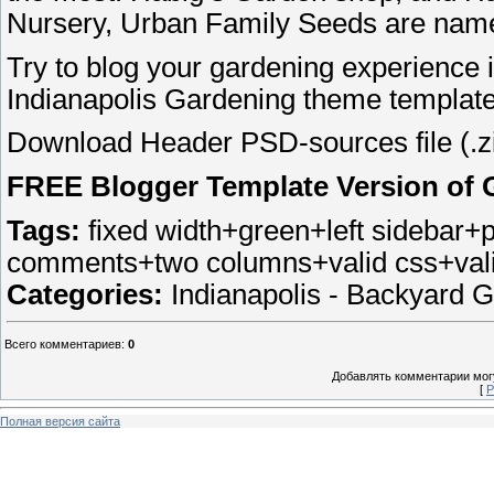
Nursery, Urban Family Seeds are name
Try to blog your gardening experience i
Indianapolis Gardening theme template
Download Header PSD-sources file (.z
FREE Blogger Template Version of 
Tags:
fixed width+green+left sidebar
comments+two columns+valid css+vali
Categories:
Indianapolis - Backyard 
Всего комментариев
:
0
Добавлять комментарии могу
[
Р
Полная версия сайта