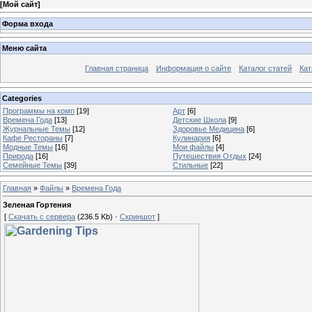
[
Мой сайт
]
Форма входа
Меню сайта
Главная страница
Информация о сайте
Каталог статей
Кат
Categories
Программы на комп
[19]
Арт
[6]
Времена Года
[13]
Детские Школа
[9]
Журнальные Темы
[12]
Здоровье Медицина
[6]
Кафе Рестораны
[7]
Кулинария
[6]
Модные Темы
[16]
Мои файлы
[4]
Природа
[16]
Путешествия Отдых
[24]
Семейные Темы
[39]
Стильные
[22]
Главная
»
Файлы
»
Времена Года
Зеленая Гортения
[
Скачать с сервера
(236.5 Kb) ·
Скриншот
]