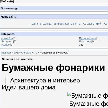
[
Мой сайт
]
Форма входа
Меню сайта
Главная страница
Информация о сайте
Каталог статей
Кат
Categories
Алма-Ата
[2]
Путешествия
[1]
Интернет
[0]
Политика
[0]
Разное
[3]
1
[0]
Главная
»
2010
»
Апрель
»
30
» Фонарики от Swarovski
Фонарики от Swarovski
Бумажные фонарики 
| Архитектура и интерьер
Идеи вашего дома
Бумажные фо