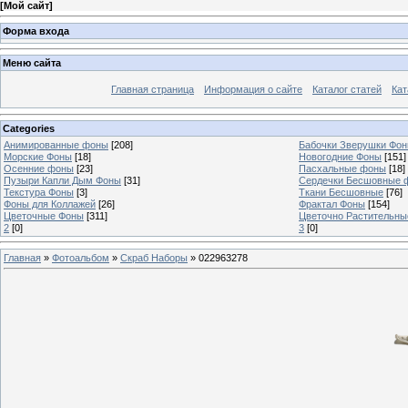
[
Мой сайт
]
Форма входа
Меню сайта
Главная страница
Информация о сайте
Каталог статей
Кат
Categories
Анимированные фоны
[208]
Бабочки Зверушки Фо
Морские Фоны
[18]
Новогодние Фоны
[151]
Осенние фоны
[23]
Пасхальные фоны
[18]
Пузыри Капли Дым Фоны
[31]
Сердечки Бесшовные 
Текстура Фоны
[3]
Ткани Бесшовные
[76]
Фоны для Коллажей
[26]
Фрактал Фоны
[154]
Цветочные Фоны
[311]
Цветочно Растительн
2
[0]
3
[0]
Главная
»
Фотоальбом
»
Скраб Наборы
» 022963278