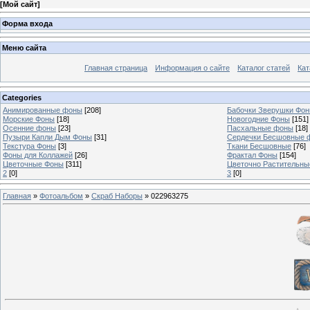
[
Мой сайт
]
Форма входа
Меню сайта
Главная страница
Информация о сайте
Каталог статей
Кат
Categories
Анимированные фоны
[208]
Бабочки Зверушки Фо
Морские Фоны
[18]
Новогодние Фоны
[151]
Осенние фоны
[23]
Пасхальные фоны
[18]
Пузыри Капли Дым Фоны
[31]
Сердечки Бесшовные 
Текстура Фоны
[3]
Ткани Бесшовные
[76]
Фоны для Коллажей
[26]
Фрактал Фоны
[154]
Цветочные Фоны
[311]
Цветочно Растительн
2
[0]
3
[0]
Главная
»
Фотоальбом
»
Скраб Наборы
» 022963275