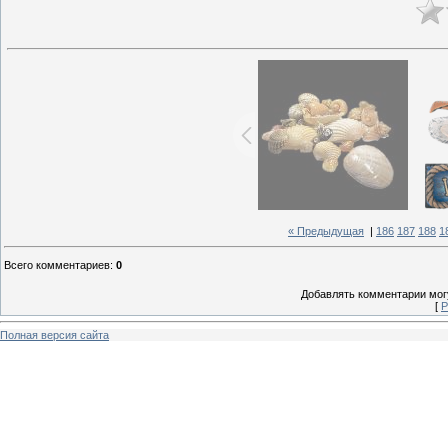
« Предыдущая
|
186
187
188
1
Всего комментариев
:
0
Добавлять комментарии могу
[
Р
Полная версия сайта