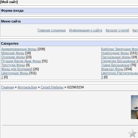
[
Мой сайт
]
Форма входа
Меню сайта
Главная страница
Информация о сайте
Каталог статей
Кат
Categories
Анимированные фоны
[208]
Бабочки Зверушки Фо
Морские Фоны
[18]
Новогодние Фоны
[151]
Осенние фоны
[23]
Пасхальные фоны
[18]
Пузыри Капли Дым Фоны
[31]
Сердечки Бесшовные 
Текстура Фоны
[3]
Ткани Бесшовные
[76]
Фоны для Коллажей
[26]
Фрактал Фоны
[154]
Цветочные Фоны
[311]
Цветочно Растительн
2
[0]
3
[0]
Главная
»
Фотоальбом
»
Скраб Наборы
» 022963234