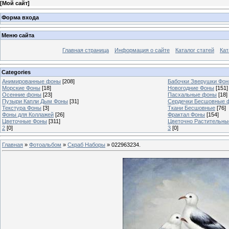
[
Мой сайт
]
Форма входа
Меню сайта
Главная страница
Информация о сайте
Каталог статей
Кат
Categories
Анимированные фоны
[208]
Бабочки Зверушки Фо
Морские Фоны
[18]
Новогодние Фоны
[151]
Осенние фоны
[23]
Пасхальные фоны
[18]
Пузыри Капли Дым Фоны
[31]
Сердечки Бесшовные 
Текстура Фоны
[3]
Ткани Бесшовные
[76]
Фоны для Коллажей
[26]
Фрактал Фоны
[154]
Цветочные Фоны
[311]
Цветочно Растительн
2
[0]
3
[0]
Главная
»
Фотоальбом
»
Скраб Наборы
» 022963234.