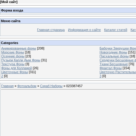
[
Мой сайт
]
Форма входа
Меню сайта
Главная страница
Информация о сайте
Каталог статей
Кат
Categories
Анимированные фоны
[208]
Бабочки Зверушки Фо
Морские Фоны
[18]
Новогодние Фоны
[151]
Осенние фоны
[23]
Пасхальные фоны
[18]
Пузыри Капли Дым Фоны
[31]
Сердечки Бесшовные 
Текстура Фоны
[3]
Ткани Бесшовные
[76]
Фоны для Коллажей
[26]
Фрактал Фоны
[154]
Цветочные Фоны
[311]
Цветочно Растительн
2
[0]
3
[0]
Главная
»
Фотоальбом
»
Скраб Наборы
» 023387457