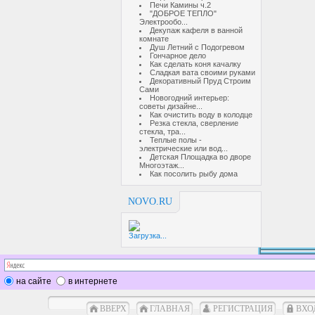
Печи Камины ч.2
"ДОБРОЕ ТЕПЛО"
Электрообо...
Декупаж кафеля в ванной
комнате
Душ Летний с Подогревом
Гончарное дело
Как сделать коня качалку
Сладкая вата своими руками
Декоративный Пруд Строим
Сами
Новогодний интерьер:
советы дизайне...
Как очистить воду в колодце
Резка стекла, сверление
стекла, тра...
Теплые полы -
электрические или вод...
Детская Площадка во дворе
Многоэтаж...
Как посолить рыбу дома
NOVO.RU
Загрузка...
на сайте
в интернете
ВВЕРХ
ГЛАВНАЯ
РЕГИСТРАЦИЯ
ВХО