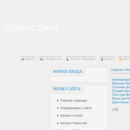
Домострой
ВНИЗ
ГЛАВНАЯ
РЕГИСТРАЦИЯ
ВХОД
RSS
Главная
»
Фо
ФОРМА ВХОДА
Анимирова
Морские Ф
Осенние ф
МЕНЮ САЙТА
Пузыри Кап
Текстура Ф
Фоны для К
Главная страница
Цветочные
Информация о сайте
2
[0]
Каталог статей
Каталог Новостей