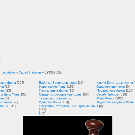
тоальбом
»
Скраб Наборы
» 023387555.
нные фоны
[208]
Бабочки Зверушки Фоны
[19]
Камни Кристаллы Фоны
оны
[18]
Новогодние Фоны
[151]
Однотонные Фоны
[0]
оны
[23]
Пасхальные фоны
[18]
Прозрачные фоны
[166]
ли Дым Фоны
[31]
Сердечки Бесшовные фоны
[53]
Скраб Наборы
[315]
оны
[3]
Ткани Бесшовные
[76]
Фото Рамки
[202]
оллажей
[26]
Фрактал Фоны
[154]
Фруктово Ягодные Фоны
 Фоны
[311]
Цветочно Растительные Орнаменты
1
[0]
[454]
3
[0]