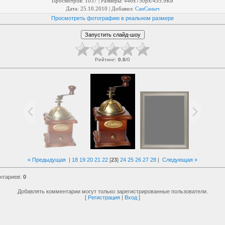
Просмотров
: 1037 |
Размеры
: 446x750px/455.9Kb
Дата
: 25.10.2010 |
Добавил
:
СанСаныч
Просмотреть фотографию в реальном размере
Рейтинг
:
0.0
/
0
« Предыдущая
|
18
19
20
21
22
[
23
]
24
25
26
27
28
|
Следующая »
нтариев
:
0
Добавлять комментарии могут только зарегистрированные пользователи.
[
Регистрация
|
Вход
]