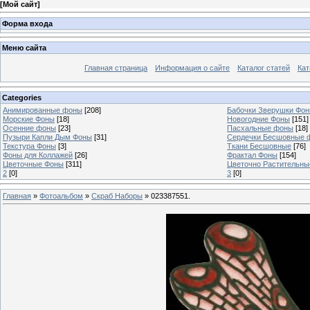
[
Мой сайт
]
Форма входа
Меню сайта
Главная страница
Информация о сайте
Каталог статей
Кат
Categories
Анимированные фоны
[208]
Бабочки Зверушки Фо
Морские Фоны
[18]
Новогодние Фоны
[151]
Осенние фоны
[23]
Пасхальные фоны
[18]
Пузыри Капли Дым Фоны
[31]
Сердечки Бесшовные 
Текстура Фоны
[3]
Ткани Бесшовные
[76]
Фоны для Коллажей
[26]
Фрактал Фоны
[154]
Цветочные Фоны
[311]
Цветочно Растительн
2
[0]
3
[0]
Главная
»
Фотоальбом
»
Скраб Наборы
» 023387551.