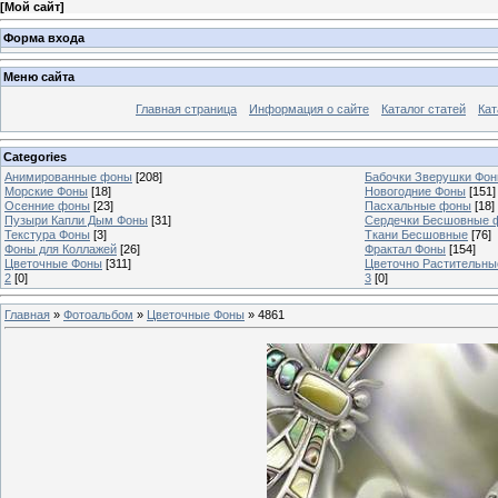
[
Мой сайт
]
Форма входа
Меню сайта
Главная страница
Информация о сайте
Каталог статей
Кат
Categories
Анимированные фоны
[208]
Бабочки Зверушки Фо
Морские Фоны
[18]
Новогодние Фоны
[151]
Осенние фоны
[23]
Пасхальные фоны
[18]
Пузыри Капли Дым Фоны
[31]
Сердечки Бесшовные 
Текстура Фоны
[3]
Ткани Бесшовные
[76]
Фоны для Коллажей
[26]
Фрактал Фоны
[154]
Цветочные Фоны
[311]
Цветочно Растительн
2
[0]
3
[0]
Главная
»
Фотоальбом
»
Цветочные Фоны
» 4861