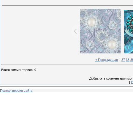
« Предыдущая
|
37
38
3
Всего комментариев
:
0
Добавлять комментарии могу
[
Р
Полная версия сайта