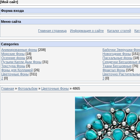
[
Мой сайт
]
Форма входа
Меню сайта
Главная страница
Информация о сайте
Каталог статей
Кат
Categories
Анимированные фоны
[208]
Бабочки Зверушки Фо
Морские Фоны
[18]
Новогодние Фоны
[151]
Осенние фоны
[23]
Пасхальные фоны
[18]
Пузыри Капли Дым Фоны
[31]
Сердечки Бесшовные 
Текстура Фоны
[3]
Ткани Бесшовные
[76]
Фоны для Коллажей
[26]
Фрактал Фоны
[154]
Цветочные Фоны
[311]
Цветочно Растительн
2
[0]
3
[0]
Главная
»
Фотоальбом
»
Цветочные Фоны
» 4865