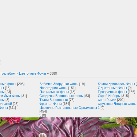
тоальбом
»
Цветочные Фоны
» 5580
нные фоны
[208]
Бабочки Зверушки Фоны
[19]
Камни Кристаллы Фоны
оны
[18]
Новогодние Фоны
[151]
Однотонные Фоны
[0]
оны
[23]
Пасхальные фоны
[18]
Прозрачные фоны
[166]
ли Дым Фоны
[31]
Сердечки Бесшовные фоны
[53]
Скраб Наборы
[315]
оны
[3]
Ткани Бесшовные
[76]
Фото Рамки
[202]
оллажей
[26]
Фрактал Фоны
[154]
Фруктово Ягодные Фоны
 Фоны
[311]
Цветочно Растительные Орнаменты
1
[0]
[454]
3
[0]