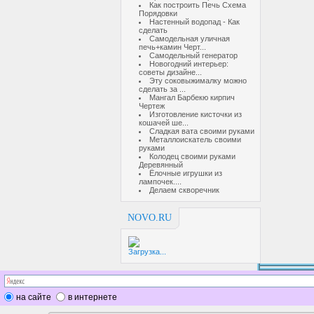
Как построить Печь Схема
Порядовки
Настенный водопад - Как
сделать
Самодельная уличная
печь+камин Черт...
Самодельный генератор
Новогодний интерьер:
советы дизайне...
Эту соковыжималку можно
сделать за ...
Мангал Барбекю кирпич
Чертеж
Изготовление кисточки из
кошачей ше...
Сладкая вата своими руками
Металлоискатель своими
руками
Колодец своими руками
Деревянный
Ёлочные игрушки из
лампочек....
Делаем скворечник
NOVO.RU
Загрузка...
на сайте
в интернете