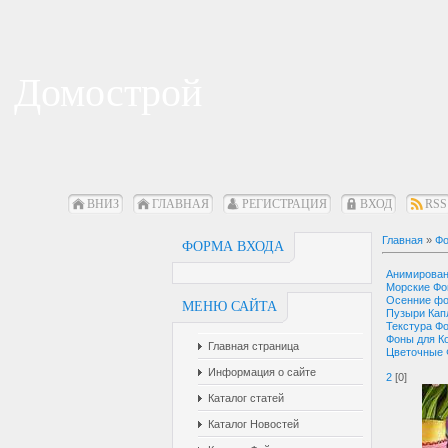
Домострой
ВНИЗ
ГЛАВНАЯ
РЕГИСТРАЦИЯ
ВХОД
RSS
Главная
»
Фо
ФОРМА ВХОДА
Анимирова
Морские Ф
Осенние ф
МЕНЮ САЙТА
Пузыри Кап
Текстура Ф
Фоны для К
Главная страница
Цветочные
Информация о сайте
2
[0]
Каталог статей
Каталог Новостей