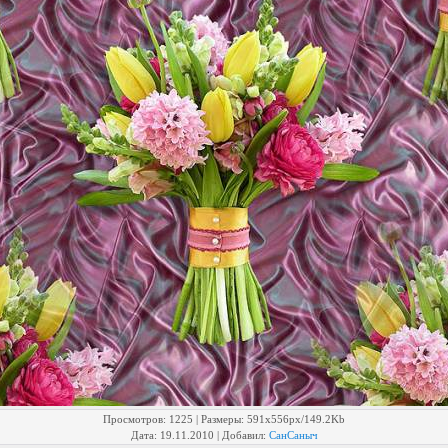
Просмотров
: 1225 |
Размеры
: 591x556px/149.2Kb
Дата
: 19.11.2010 |
Добавил
:
СанСаныч