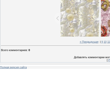
« Предыдущая
|
9
10
11
Всего комментариев
:
0
Добавлять комментарии могу
[
Р
Полная версия сайта