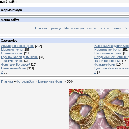
[
Мой сайт
]
Форма входа
Меню сайта
Главная страница
Информация о сайте
Каталог статей
Кат
Categories
Анимированные фоны
[208]
Бабочки Зверушки Фо
Морские Фоны
[18]
Новогодние Фоны
[151]
Осенние фоны
[23]
Пасхальные фоны
[18]
Пузыри Капли Дым Фоны
[31]
Сердечки Бесшовные 
Текстура Фоны
[3]
Ткани Бесшовные
[76]
Фоны для Коллажей
[26]
Фрактал Фоны
[154]
Цветочные Фоны
[311]
Цветочно Растительн
2
[0]
3
[0]
Главная
»
Фотоальбом
»
Цветочные Фоны
» 5604