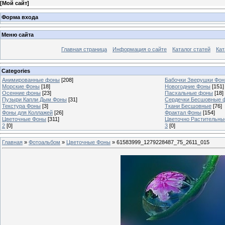
[
Мой сайт
]
Форма входа
Меню сайта
Главная страница
Информация о сайте
Каталог статей
Кат
Categories
Анимированные фоны
[208]
Бабочки Зверушки Фо
Морские Фоны
[18]
Новогодние Фоны
[151]
Осенние фоны
[23]
Пасхальные фоны
[18]
Пузыри Капли Дым Фоны
[31]
Сердечки Бесшовные 
Текстура Фоны
[3]
Ткани Бесшовные
[76]
Фоны для Коллажей
[26]
Фрактал Фоны
[154]
Цветочные Фоны
[311]
Цветочно Растительн
2
[0]
3
[0]
Главная
»
Фотоальбом
»
Цветочные Фоны
» 61583999_1279228487_75_2611_015