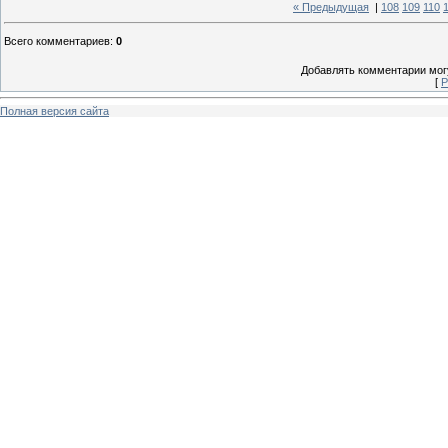
« Предыдущая
|
108
109
110
Всего комментариев
:
0
Добавлять комментарии могу
[
Р
Полная версия сайта