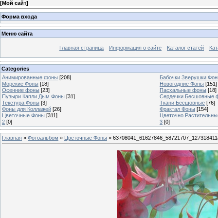
[
Мой сайт
]
Форма входа
Меню сайта
Главная страница
Информация о сайте
Каталог статей
Кат
Categories
Анимированные фоны
[208]
Бабочки Зверушки Фо
Морские Фоны
[18]
Новогодние Фоны
[151]
Осенние фоны
[23]
Пасхальные фоны
[18]
Пузыри Капли Дым Фоны
[31]
Сердечки Бесшовные 
Текстура Фоны
[3]
Ткани Бесшовные
[76]
Фоны для Коллажей
[26]
Фрактал Фоны
[154]
Цветочные Фоны
[311]
Цветочно Растительн
2
[0]
3
[0]
Главная
»
Фотоальбом
»
Цветочные Фоны
» 63708041_61627846_58721707_127318411