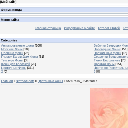
[
Мой сайт
]
Форма входа
Меню сайта
Главная страница
Информация о сайте
Каталог статей
Кат
Categories
Анимированные фоны
[208]
Бабочки Зверушки Фо
Морские Фоны
[18]
Новогодние Фоны
[151]
Осенние фоны
[23]
Пасхальные фоны
[18]
Пузыри Капли Дым Фоны
[31]
Сердечки Бесшовные 
Текстура Фоны
[3]
Ткани Бесшовные
[76]
Фоны для Коллажей
[26]
Фрактал Фоны
[154]
Цветочные Фоны
[311]
Цветочно Растительн
2
[0]
3
[0]
Главная
»
Фотоальбом
»
Цветочные Фоны
» 65507475_023469017