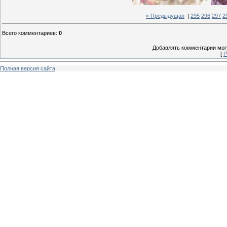
« Предыдущая
|
295
296
297
2
Всего комментариев
:
0
Добавлять комментарии могу
[
Р
Полная версия сайта