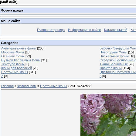
[
Мой сайт
]
Форма входа
Меню сайта
Главная страница
Информация о сайте
Каталог статей
Кат
Categories
Анимированные фоны
[208]
Бабочки Зверушки Фо
Морские Фоны
[18]
Новогодние Фоны
[151]
Осенние фоны
[23]
Пасхальные фоны
[18]
Пузыри Капли Дым Фоны
[31]
Сердечки Бесшовные 
Текстура Фоны
[3]
Ткани Бесшовные
[76]
Фоны для Коллажей
[26]
Фрактал Фоны
[154]
Цветочные Фоны
[311]
Цветочно Растительн
2
[0]
3
[0]
Главная
»
Фотоальбом
»
Цветочные Фоны
» d5f187c42a83