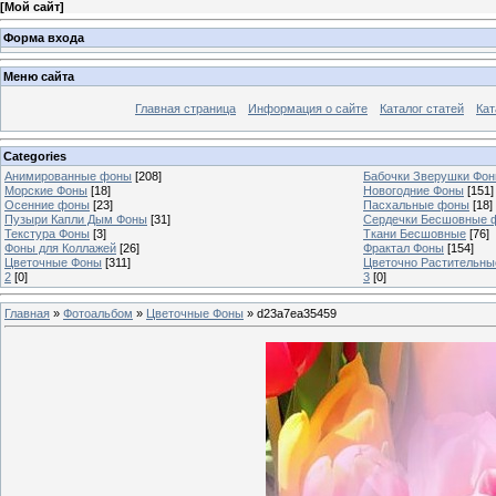
[
Мой сайт
]
Форма входа
Меню сайта
Главная страница
Информация о сайте
Каталог статей
Кат
Categories
Анимированные фоны
[208]
Бабочки Зверушки Фо
Морские Фоны
[18]
Новогодние Фоны
[151]
Осенние фоны
[23]
Пасхальные фоны
[18]
Пузыри Капли Дым Фоны
[31]
Сердечки Бесшовные 
Текстура Фоны
[3]
Ткани Бесшовные
[76]
Фоны для Коллажей
[26]
Фрактал Фоны
[154]
Цветочные Фоны
[311]
Цветочно Растительн
2
[0]
3
[0]
Главная
»
Фотоальбом
»
Цветочные Фоны
» d23a7ea35459