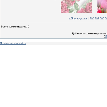
« Предыдущая
|
298
299
300
3
Всего комментариев
:
0
Добавлять комментарии могу
[
Р
Полная версия сайта