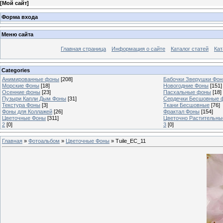
[
Мой сайт
]
Форма входа
Меню сайта
Главная страница
Информация о сайте
Каталог статей
Кат
Categories
Анимированные фоны
[208]
Бабочки Зверушки Фо
Морские Фоны
[18]
Новогодние Фоны
[151]
Осенние фоны
[23]
Пасхальные фоны
[18]
Пузыри Капли Дым Фоны
[31]
Сердечки Бесшовные 
Текстура Фоны
[3]
Ткани Бесшовные
[76]
Фоны для Коллажей
[26]
Фрактал Фоны
[154]
Цветочные Фоны
[311]
Цветочно Растительн
2
[0]
3
[0]
Главная
»
Фотоальбом
»
Цветочные Фоны
» Tuile_EC_11