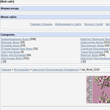
[
Мой сайт
]
Форма входа
Меню сайта
Главная страница
Информация о сайте
Каталог статей
Кат
Categories
Анимированные фоны
[208]
Бабочки Зверушки Фо
Морские Фоны
[18]
Новогодние Фоны
[151]
Осенние фоны
[23]
Пасхальные фоны
[18]
Пузыри Капли Дым Фоны
[31]
Сердечки Бесшовные 
Текстура Фоны
[3]
Ткани Бесшовные
[76]
Фоны для Коллажей
[26]
Фрактал Фоны
[154]
Цветочные Фоны
[311]
Цветочно Растительн
2
[0]
3
[0]
Главная
»
Фотоальбом
»
Цветочно Растительные Орнаменты
» wp_floral_1018