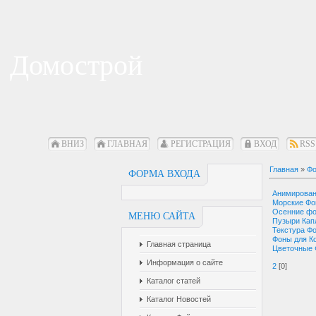
Домострой
ВНИЗ
ГЛАВНАЯ
РЕГИСТРАЦИЯ
ВХОД
RSS
Главная
»
Фо
ФОРМА ВХОДА
Анимирова
Морские Ф
Осенние ф
МЕНЮ САЙТА
Пузыри Кап
Текстура Ф
Фоны для К
Главная страница
Цветочные
Информация о сайте
2
[0]
Каталог статей
Каталог Новостей