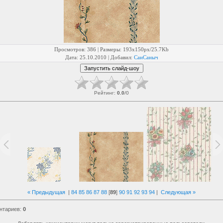
Просмотров
: 386 |
Размеры
: 193x150px/25.7Kb
Дата
: 25.10.2010 |
Добавил
:
СанСаныч
Рейтинг
:
0.0
/
0
« Предыдущая
|
84
85
86
87
88
[
89
]
90
91
92
93
94
|
Следующая »
нтариев
:
0