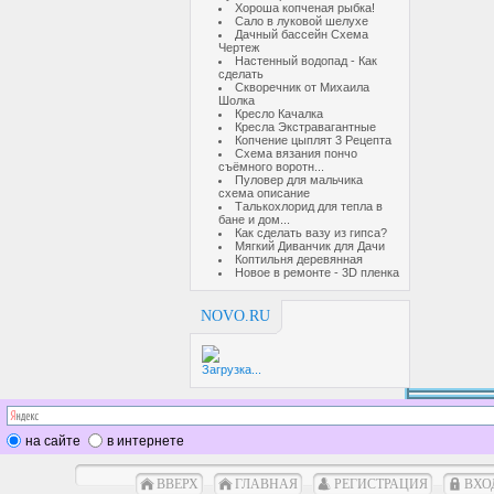
Хороша копченая рыбка!
Сало в луковой шелухе
Дачный бассейн Схема
Чертеж
Настенный водопад - Как
сделать
Скворечник от Михаила
Шолка
Кресло Качалка
Кресла Экстравагантные
Копчение цыплят 3 Рецепта
Схема вязания пончо
съёмного воротн...
Пуловер для мальчика
схема описание
Талькохлорид для тепла в
бане и дом...
Как сделать вазу из гипса?
Мягкий Диванчик для Дачи
Коптильня деревянная
Новое в ремонте - 3D пленка
NOVO.RU
Загрузка...
на сайте
в интернете
ВВЕРХ
ГЛАВНАЯ
РЕГИСТРАЦИЯ
ВХО