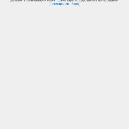
Добавлять комментарии могут только зарегистрированные пользователи.
[
Регистрация
|
Вход
]