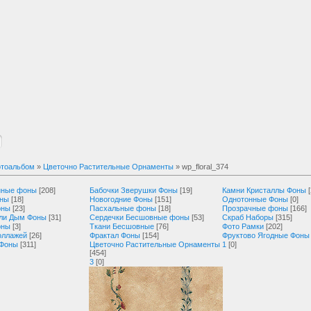
тоальбом
»
Цветочно Растительные Орнаменты
» wp_floral_374
нные фоны
[208]
Бабочки Зверушки Фоны
[19]
Камни Кристаллы Фоны
оны
[18]
Новогодние Фоны
[151]
Однотонные Фоны
[0]
оны
[23]
Пасхальные фоны
[18]
Прозрачные фоны
[166]
ли Дым Фоны
[31]
Сердечки Бесшовные фоны
[53]
Скраб Наборы
[315]
оны
[3]
Ткани Бесшовные
[76]
Фото Рамки
[202]
оллажей
[26]
Фрактал Фоны
[154]
Фруктово Ягодные Фоны
 Фоны
[311]
Цветочно Растительные Орнаменты
1
[0]
[454]
3
[0]