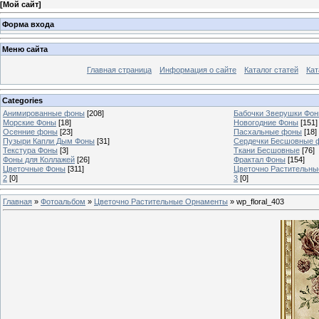
[
Мой сайт
]
Форма входа
Меню сайта
Главная страница
Информация о сайте
Каталог статей
Кат
Categories
Анимированные фоны
[208]
Бабочки Зверушки Фо
Морские Фоны
[18]
Новогодние Фоны
[151]
Осенние фоны
[23]
Пасхальные фоны
[18]
Пузыри Капли Дым Фоны
[31]
Сердечки Бесшовные 
Текстура Фоны
[3]
Ткани Бесшовные
[76]
Фоны для Коллажей
[26]
Фрактал Фоны
[154]
Цветочные Фоны
[311]
Цветочно Растительн
2
[0]
3
[0]
Главная
»
Фотоальбом
»
Цветочно Растительные Орнаменты
» wp_floral_403