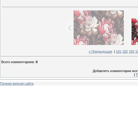
« Предыдущая
|
181
182
183
1
Всего комментариев
:
0
Добавлять комментарии могу
[
Р
Полная версия сайта