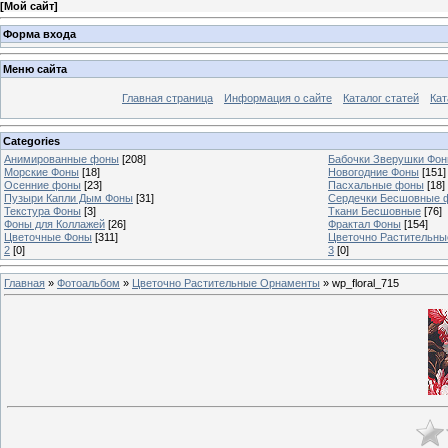
[
Мой сайт
]
Форма входа
Меню сайта
Главная страница
Информация о сайте
Каталог статей
Кат
Categories
Анимированные фоны
[208]
Бабочки Зверушки Фо
Морские Фоны
[18]
Новогодние Фоны
[151]
Осенние фоны
[23]
Пасхальные фоны
[18]
Пузыри Капли Дым Фоны
[31]
Сердечки Бесшовные 
Текстура Фоны
[3]
Ткани Бесшовные
[76]
Фоны для Коллажей
[26]
Фрактал Фоны
[154]
Цветочные Фоны
[311]
Цветочно Растительн
2
[0]
3
[0]
Главная
»
Фотоальбом
»
Цветочно Растительные Орнаменты
» wp_floral_715