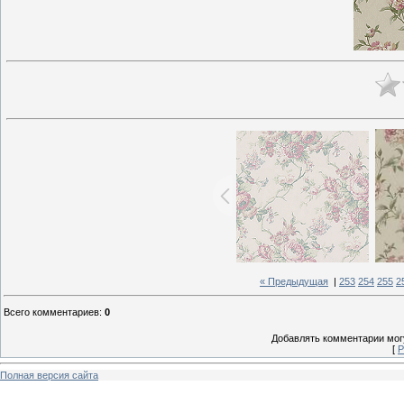
« Предыдущая
|
253
254
255
2
Всего комментариев
:
0
Добавлять комментарии могу
[
Р
Полная версия сайта