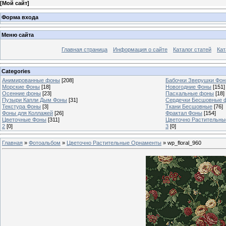
[
Мой сайт
]
Форма входа
Меню сайта
Главная страница
Информация о сайте
Каталог статей
Кат
Categories
Анимированные фоны
[208]
Бабочки Зверушки Фо
Морские Фоны
[18]
Новогодние Фоны
[151]
Осенние фоны
[23]
Пасхальные фоны
[18]
Пузыри Капли Дым Фоны
[31]
Сердечки Бесшовные 
Текстура Фоны
[3]
Ткани Бесшовные
[76]
Фоны для Коллажей
[26]
Фрактал Фоны
[154]
Цветочные Фоны
[311]
Цветочно Растительн
2
[0]
3
[0]
Главная
»
Фотоальбом
»
Цветочно Растительные Орнаменты
» wp_floral_960