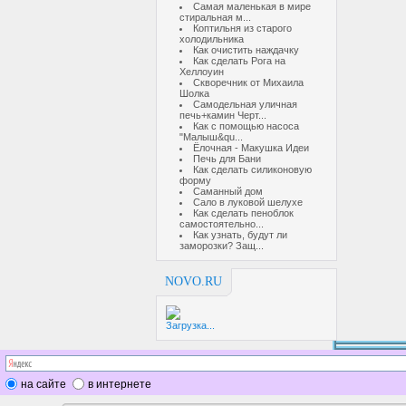
Самая маленькая в мире
стиральная м...
Коптильня из старого
холодильника
Как очистить наждачку
Как сделать Рога на
Хеллоуин
Скворечник от Михаила
Шолка
Самодельная уличная
печь+камин Черт...
Как с помощью насоса
"Малыш&qu...
Ёлочная - Макушка Идеи
Печь для Бани
Как сделать силиконовую
форму
Саманный дом
Сало в луковой шелухе
Как сделать пеноблок
самостоятельно...
Как узнать, будут ли
заморозки? Защ...
NOVO.RU
Загрузка...
на сайте
в интернете