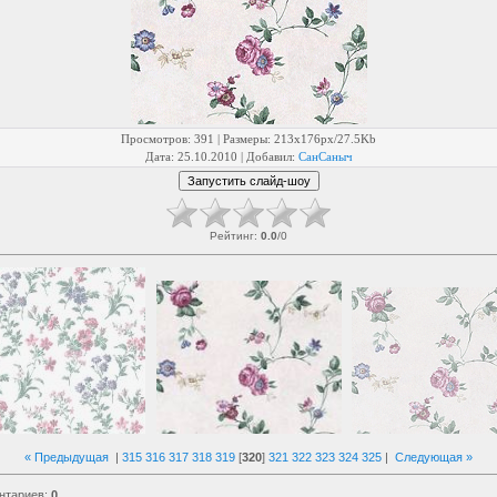
Просмотров
: 391 |
Размеры
: 213x176px/27.5Kb
Дата
: 25.10.2010 |
Добавил
:
СанСаныч
Рейтинг
:
0.0
/
0
« Предыдущая
|
315
316
317
318
319
[
320
]
321
322
323
324
325
|
Следующая »
нтариев
:
0