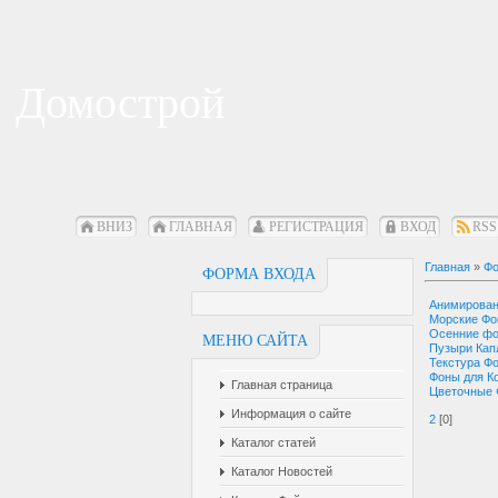
Домострой
ВНИЗ
ГЛАВНАЯ
РЕГИСТРАЦИЯ
ВХОД
RSS
Главная
»
Фо
ФОРМА ВХОДА
Анимирова
Морские Ф
Осенние ф
МЕНЮ САЙТА
Пузыри Кап
Текстура Ф
Фоны для К
Главная страница
Цветочные
Информация о сайте
2
[0]
Каталог статей
Каталог Новостей