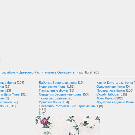
тоальбом
»
Цветочно Растительные Орнаменты
» wp_floral_955
нные фоны
[208]
Бабочки Зверушки Фоны
[19]
Камни Кристаллы Фоны
оны
[18]
Новогодние Фоны
[151]
Однотонные Фоны
[0]
оны
[23]
Пасхальные фоны
[18]
Прозрачные фоны
[166]
ли Дым Фоны
[31]
Сердечки Бесшовные фоны
[53]
Скраб Наборы
[315]
оны
[3]
Ткани Бесшовные
[76]
Фото Рамки
[202]
оллажей
[26]
Фрактал Фоны
[154]
Фруктово Ягодные Фоны
 Фоны
[311]
Цветочно Растительные Орнаменты
1
[0]
[454]
3
[0]