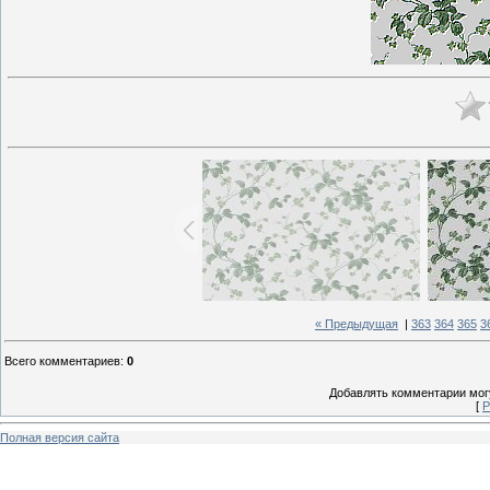
« Предыдущая
|
363
364
365
3
Всего комментариев
:
0
Добавлять комментарии могу
[
Р
Полная версия сайта