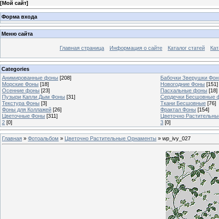
[
Мой сайт
]
Форма входа
Меню сайта
Главная страница
Информация о сайте
Каталог статей
Кат
Categories
Анимированные фоны
[208]
Бабочки Зверушки Фо
Морские Фоны
[18]
Новогодние Фоны
[151]
Осенние фоны
[23]
Пасхальные фоны
[18]
Пузыри Капли Дым Фоны
[31]
Сердечки Бесшовные 
Текстура Фоны
[3]
Ткани Бесшовные
[76]
Фоны для Коллажей
[26]
Фрактал Фоны
[154]
Цветочные Фоны
[311]
Цветочно Растительн
2
[0]
3
[0]
Главная
»
Фотоальбом
»
Цветочно Растительные Орнаменты
» wp_ivy_027